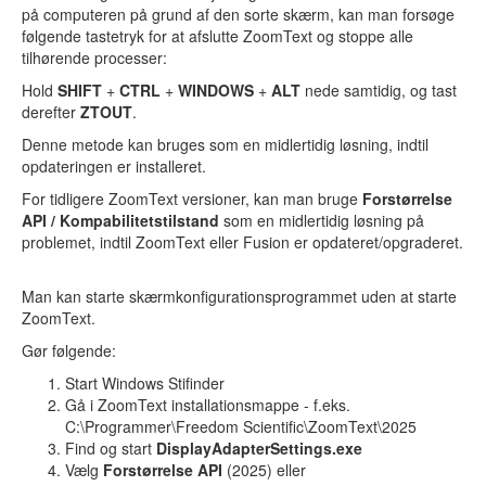
på computeren på grund af den sorte skærm, kan man forsøge
følgende tastetryk for at afslutte ZoomText og stoppe alle
tilhørende processer:
Hold
SHIFT
+
CTRL
+
WINDOWS
+
ALT
nede samtidig, og tast
derefter
ZTOUT
.
Denne metode kan bruges som en midlertidig løsning, indtil
opdateringen er installeret.
For tidligere ZoomText versioner, kan man bruge
Forstørrelse
API / Kompabilitetstilstand
som en midlertidig løsning på
problemet, indtil ZoomText eller Fusion er opdateret/opgraderet.
Man kan starte skærmkonfigurationsprogrammet uden at starte
ZoomText.
Gør følgende:
Start Windows Stifinder
Gå i ZoomText installationsmappe - f.eks.
C:\Programmer\Freedom Scientific\ZoomText\2025
Find og start
DisplayAdapterSettings.exe
Vælg
Forstørrelse API
(2025) eller