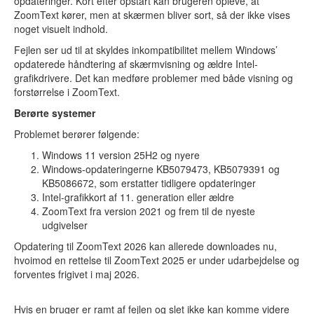
opdateringer. Kort efter opstart kan brugeren opleve, at
ZoomText kører, men at skærmen bliver sort, så der ikke vises
noget visuelt indhold.
Fejlen ser ud til at skyldes inkompatibilitet mellem Windows’
opdaterede håndtering af skærmvisning og ældre Intel-
grafikdrivere. Det kan medføre problemer med både visning og
forstørrelse i ZoomText.
Berørte systemer
Problemet berører følgende:
Windows 11 version 25H2 og nyere
Windows-opdateringerne KB5079473, KB5079391 og
KB5086672, som erstatter tidligere opdateringer
Intel-grafikkort af 11. generation eller ældre
ZoomText fra version 2021 og frem til de nyeste
udgivelser
Opdatering til ZoomText 2026 kan allerede downloades nu,
hvoimod en rettelse til ZoomText 2025 er under udarbejdelse og
forventes frigivet i maj 2026.
Hvis en bruger er ramt af fejlen og slet ikke kan komme videre