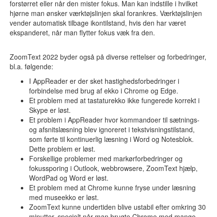
forstørret eller når den mister fokus. Man kan indstille i hvilket
hjørne man ønsker værktøjslinjen skal forankres. Værktøjslinjen
vender automatisk tilbage ikontilstand, hvis den har været
ekspanderet, når man flytter fokus væk fra den.
ZoomText 2022 byder også på diverse rettelser og forbedringer,
bl.a. følgende:
I AppReader er der sket hastighedsforbedringer i
forbindelse med brug af ekko i Chrome og Edge.
Et problem med at tastaturekko ikke fungerede korrekt i
Skype er løst.
Et problem i AppReader hvor kommandoer til sætnings-
og afsnitslæsning blev ignoreret i tekstvisningstilstand,
som førte til kontinuerlig læsning i Word og Notesblok.
Dette problem er løst.
Forskellige problemer med markørforbedringer og
fokussporing i Outlook, webbrowsere, ZoomText hjælp,
WordPad og Word er løst.
Et problem med at Chrome kunne fryse under læsning
med museekko er løst.
ZoomText kunne undertiden blive ustabil efter omkring 30
minutter, specielt når man brugte Chrome med mange