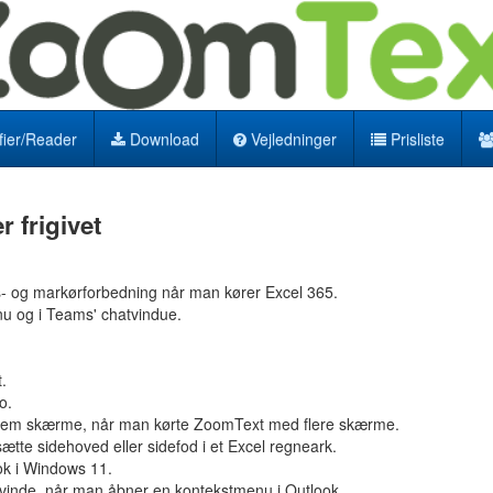
ier/Reader
Download
Vejledninger
Prisliste
 frigivet
us- og markørforbedning når man kører Excel 365.
nu og i Teams' chatvindue.
.
o.
llem skærme, når man kørte ZoomText med flere skærme.
tte sidehoved eller sidefod i et Excel regneark.
ok i Windows 11.
svinde, når man åbner en kontekstmenu i Outlook.