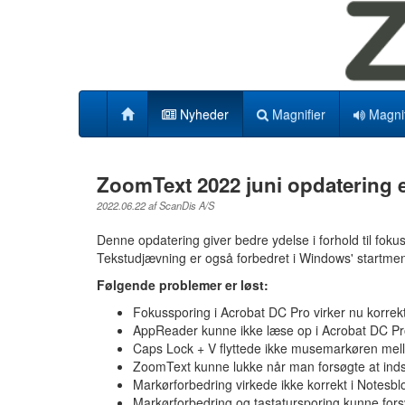
Nyheder
Magnifier
Magnif
ZoomText 2022 juni opdatering er
2022.06.22 af ScanDis A/S
Denne opdatering giver bedre ydelse i forhold til fok
Tekstudjævning er også forbedret i Windows' startme
Følgende problemer er løst:
Fokussporing i Acrobat DC Pro virker nu korrekt
AppReader kunne ikke læse op i Acrobat DC Pr
Caps Lock + V flyttede ikke musemarkøren me
ZoomText kunne lukke når man forsøgte at indsæ
Markørforbedring virkede ikke korrekt i Notesbl
Markørforbedring og tastatursporing kunne for