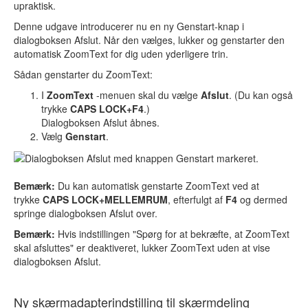
upraktisk.
Denne udgave introducerer nu en ny Genstart-knap i
dialogboksen Afslut. Når den vælges, lukker og genstarter den
automatisk ZoomText for dig uden yderligere trin.
Sådan genstarter du ZoomText:
I
ZoomText
-menuen skal du vælge
Afslut
. (Du kan også
trykke
CAPS LOCK+F4
.)
Dialogboksen Afslut åbnes.
Vælg
Genstart
.
Bemærk:
Du kan automatisk genstarte ZoomText ved at
trykke
CAPS LOCK+MELLEMRUM
, efterfulgt af
F4
og dermed
springe dialogboksen Afslut over.
Bemærk:
Hvis indstillingen "Spørg for at bekræfte, at ZoomText
skal afsluttes" er deaktiveret, lukker ZoomText uden at vise
dialogboksen Afslut.
Ny skærmadapterindstilling til skærmdeling