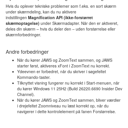
Hvis du oplever tekniske problemer som f.eks. en sort skærm
under skærmdeling, kan du nu aktivere
indstillingen
Magnification API (ikke-forstørret
skærmoptagelse)
under Skærmadapter. Når den er aktiveret,
deles din skærm – hvis du deler den – uden forstørrelse eller
skærmforbedringer.
Andre forbedringer
Når du kører JAWS og ZoomText sammen, og JAWS
starter først, aktiveres xFont i ZoomText nu korrekt.
Ydeevnen er forbedret, når du skriver i søgefeltet
Kommando-taster.
Tilknyttet visning fungerer nu korrekt i Start-menuen, når
du kører Windows 11 25H2 (Build 26220.6690 Insider Dev
Channel).
Når du kører JAWS og ZoomText sammen, bliver værdier
i drejefeltet Zoomniveau nu læst korrekt op, når du
navigerer i dette kontrolelement på fanen Forstørrelse.