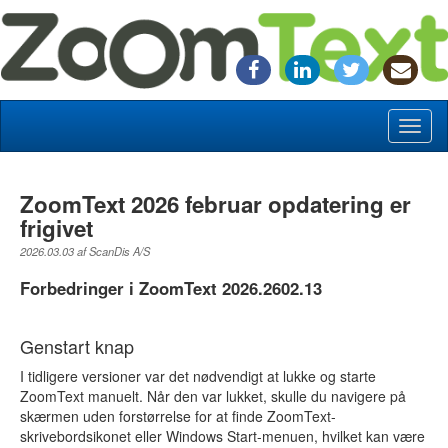
Toggl
naviga
ZoomText 2026 februar opdatering er
frigivet
2026.03.03 af ScanDis A/S
Forbedringer i ZoomText 2026.2602.13
Genstart knap
I tidligere versioner var det nødvendigt at lukke og starte
ZoomText manuelt. Når den var lukket, skulle du navigere på
skærmen uden forstørrelse for at finde ZoomText-
skrivebordsikonet eller Windows Start-menuen, hvilket kan være